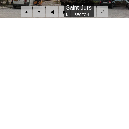
Saint Jurs
▲
▼
◀
▶
+
−
⤢
Noel RECTON